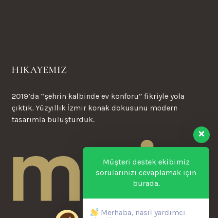
HIKAYEMIZ
2019’da “şehrin kalbinde ev konforu” fikriyle yola
çıktık. Yüzyıllık İzmir konak dokusunu modern
tasarımla buluşturduk.
Müşteri destek ekibimiz
sorularınızı cevaplamak için
burada.
Merhaba, nasıl yardımcı