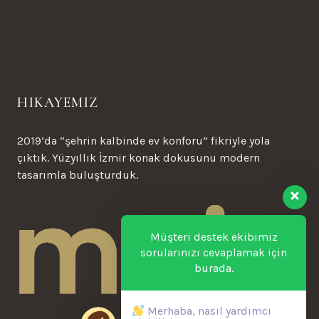
HIKAYEMIZ
2019’da “şehrin kalbinde ev konforu” fikriyle yola
çıktık. Yüzyıllık İzmir konak dokusunu modern
tasarımla buluşturduk.
Müşteri destek ekibimiz
sorularınızı cevaplamak için
burada.
Merhaba, nasıl yardımcı